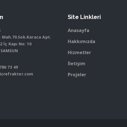
im
Site Linkleri
Anasayfa
:
s Mah.70.Sok.Karaca Apt.
Hakkımızda
2 İç Kapı No: 10
M/SAMSUN
Hizmetler
:
İletişim
786 73 49
licrefrakter.com
Projeler