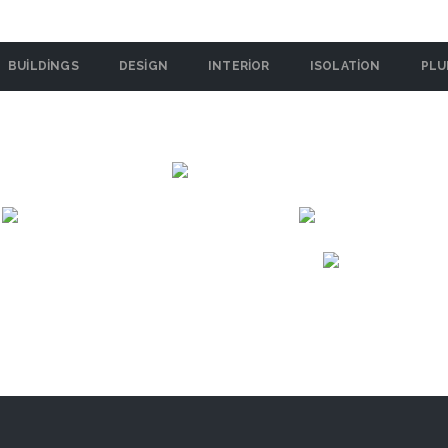
BUILDINGS
DESIGN
INTERIOR
ISOLATION
PLU
World Crest
Marathon Futurex
Tirumala Habitats
VIEW
Le Palazzo
VIEW
VIEW
VIEW