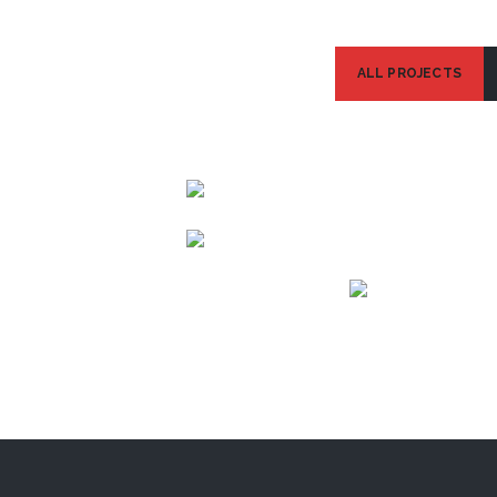
ALL PROJECTS
Palais Royale
Planet Godrej
VIEW
Vasant Polaris
VIEW
VIEW