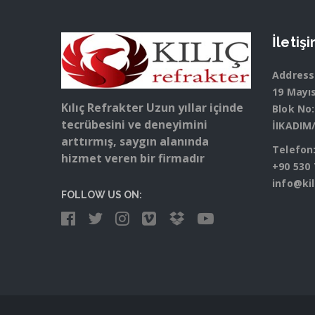
İletiş
Address
19 Mayı
Kılıç Refrakter Uzun yıllar içinde
Blok No:
tecrübesini ve deneyimini
İIKADI
arttırmış, saygın alanında
Telefon
hizmet veren bir firmadır
+90 530 
info@ki
FOLLOW US ON: